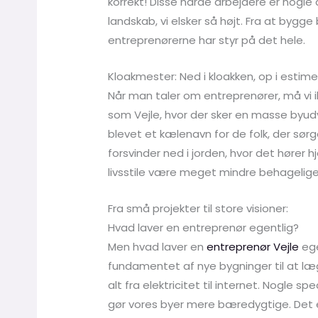
korrekt! Disse hårde arbejdere er nogle 
landskab, vi elsker så højt. Fra at bygg
entreprenørerne har styr på det hele.
Kloakmester: Ned i kloakken, op i estime
Når man taler om entreprenører, må vi 
som Vejle, hvor der sker en masse byudv
blevet et kælenavn for de folk, der sørger
forsvinder ned i jorden, hvor det høre
livsstile være meget mindre behagelige, 
Fra små projekter til store visioner:
Hvad laver en entreprenør egentlig?
Men hvad laver en
entreprenør Vejle
ege
fundamentet af nye bygninger til at lægg
alt fra elektricitet til internet. Nogle sp
gør vores byer mere bæredygtige. Det e