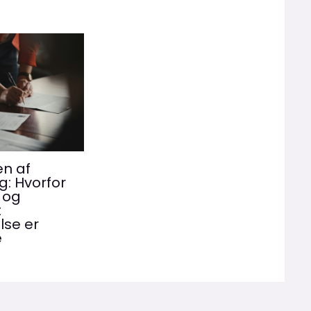
en af
g: Hvorfor
 og
t
lse er
e