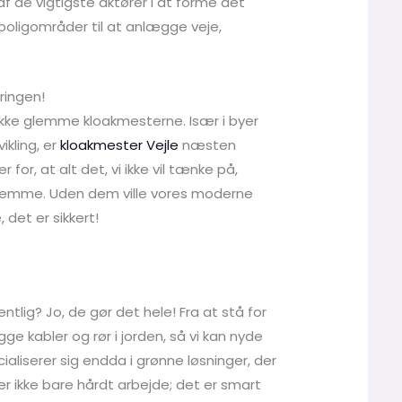
af de vigtigste aktører i at forme det
e boligområder til at anlægge veje,
ringen!
ikke glemme kloakmesterne. Især i byer
ikling, er
kloakmester Vejle
næsten
 for, at alt det, vi ikke vil tænke på,
r hjemme. Uden dem ville vores moderne
det er sikkert!
ntlig? Jo, de gør det hele! Fra at stå for
e kabler og rør i jorden, så vi kan nyde
ecialiserer sig endda i grønne løsninger, der
r ikke bare hårdt arbejde; det er smart