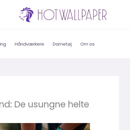
ing
Håndværkere
Dametøj
Om os
and: De usungne helte