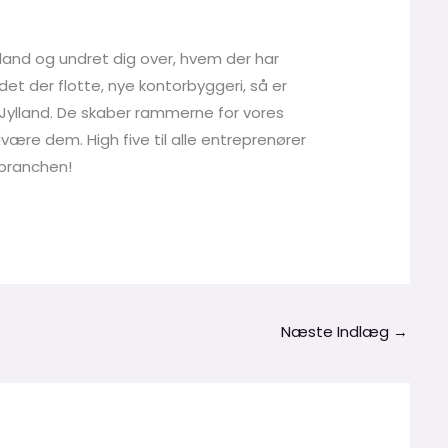
land og undret dig over, hvem der har
det der flotte, nye kontorbyggeri, så er
 Jylland. De skaber rammerne for vores
dvære dem. High five til alle entreprenører
ebranchen!
Næste Indlæg
→