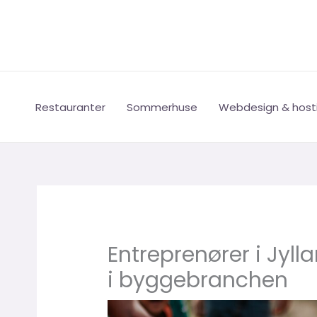
Gå
til
indholdet
Restauranter
Sommerhuse
Webdesign & host
Entreprenører i Jyll
i byggebranchen