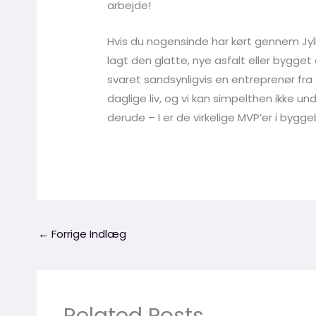
arbejde!
Hvis du nogensinde har kørt gennem Jyl
lagt den glatte, nye asfalt eller bygget 
svaret sandsynligvis en entreprenør fra
daglige liv, og vi kan simpelthen ikke un
derude – I er de virkelige MVP’er i bygg
←
Forrige Indlæg
Related Posts