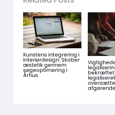
Kunstens integrering i
interiørdesign: Skaber
Vigtighed
æstetik gennem
legaliserin
søgeoptimering i
bekræftet
Århus
legalisere
oversætte
afgørend